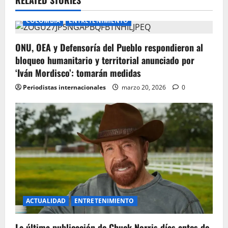
v
COLOMBIA
ENTRETENIMIENTO
i
ONU, OEA y Defensoría del Pueblo respondieron al
g
bloqueo humanitario y territorial anunciado por
‘Iván Mordisco’: tomarán medidas
a
Periodistas internacionales
marzo 20, 2026
0
t
i
o
n
ACTUALIDAD
ENTRETENIMIENTO
La última publicación de Chuck Norris días antes de