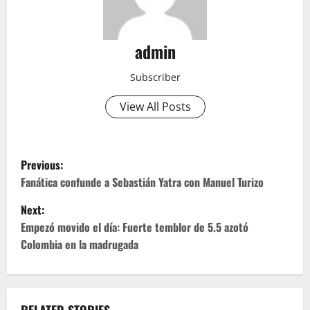
admin
Subscriber
View All Posts
P
Previous:
o
Fanática confunde a Sebastián Yatra con Manuel Turizo
Next:
s
Empezó movido el día: Fuerte temblor de 5.5 azotó
t
Colombia en la madrugada
n
a
RELATED STORIES