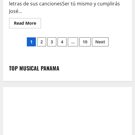
letras de sus cancionesSer tú mismo y cumplirás
José...
Read
Read More
more
about
Háblemos
Paginación
de
1
2
3
4
…
10
Next
José
Rafael
de
Cordero
Sánchez
y
entradas
sus
TOP MUSICAL PANAMA
letras
de
sus
cancionesSer
tú
mismo
y
cumplirás