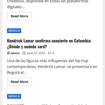
Envidioso, disponibe en todas las plataformas
digitales...
Read
Read More
more
about
Lo
nuevo
MÚSICA
de
LEO
POEMAS
Kendrick Lamar confirma concierto en Colombia:
–
Envidioso
¿Dónde y cuándo será?
admin
junio 27, 2025
0
Una de las figuras más influyentes del hip hop
contemporáneo, Kendrick Lamar, se presentará en
Bogotá el...
Read
Read More
more
about
Kendrick
Lamar
MÚSICA
confirma
concierto
en