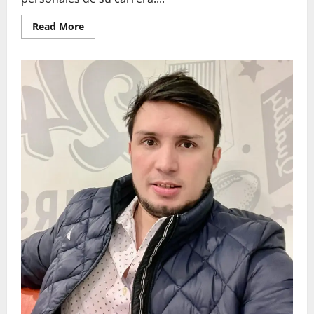
Read
Read More
more
about
“LÁSTIMA
2.0”:
PALOLA
REGRESA
CON
UNA
VERSIÓN
MÁS
POTENTE,
NOSTÁLGICA
Y
EMOTIVA