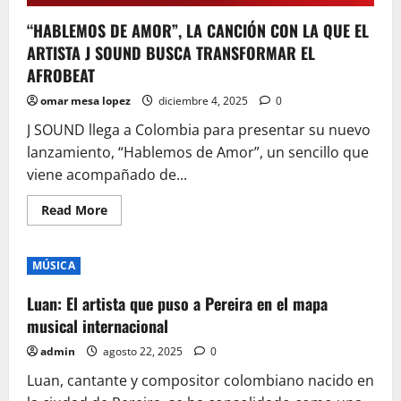
“HABLEMOS DE AMOR”, LA CANCIÓN CON LA QUE EL
ARTISTA J SOUND BUSCA TRANSFORMAR EL
AFROBEAT
omar mesa lopez
diciembre 4, 2025
0
J SOUND llega a Colombia para presentar su nuevo
lanzamiento, “Hablemos de Amor”, un sencillo que
viene acompañado de...
Read
Read More
more
about
“HABLEMOS
DE
MÚSICA
AMOR”,
LA
CANCIÓN
Luan: El artista que puso a Pereira en el mapa
CON
LA
musical internacional
QUE
EL
admin
agosto 22, 2025
0
ARTISTA
J
Luan, cantante y compositor colombiano nacido en
SOUND
BUSCA