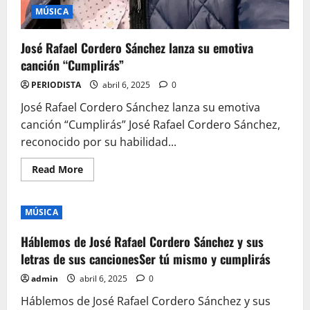
MÚSICA
José Rafael Cordero Sánchez lanza su emotiva
canción “Cumplirás”
PERIODISTA
abril 6, 2025
0
José Rafael Cordero Sánchez lanza su emotiva
canción “Cumplirás” José Rafael Cordero Sánchez,
reconocido por su habilidad...
Read
Read More
more
about
José
Rafael
MÚSICA
Cordero
Sánchez
lanza
Háblemos de José Rafael Cordero Sánchez y sus
su
emotiva
letras de sus cancionesSer tú mismo y cumplirás
canción
“Cumplirás”
admin
abril 6, 2025
0
Háblemos de José Rafael Cordero Sánchez y sus