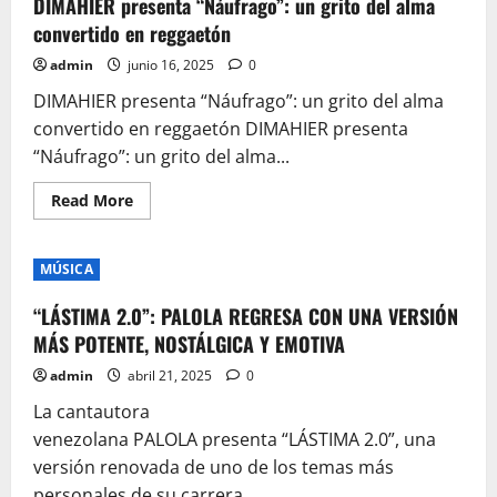
DIMAHIER presenta “Náufrago”: un grito del alma
Colombia:
¿Dónde
convertido en reggaetón
y
cuándo
admin
junio 16, 2025
0
será?
DIMAHIER presenta “Náufrago”: un grito del alma
convertido en reggaetón DIMAHIER presenta
“Náufrago”: un grito del alma...
Read
Read More
more
about
DIMAHIER
presenta
MÚSICA
“Náufrago”:
un
grito
“LÁSTIMA 2.0”: PALOLA REGRESA CON UNA VERSIÓN
del
alma
MÁS POTENTE, NOSTÁLGICA Y EMOTIVA
convertido
en
admin
abril 21, 2025
0
reggaetón
La cantautora
venezolana PALOLA presenta “LÁSTIMA 2.0”, una
versión renovada de uno de los temas más
personales de su carrera....