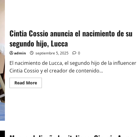
Medellín
implementa
medidas
especiales
para
el
clásico
Cintia Cossio anuncia el nacimiento de su
entre
Medellín
y
segundo hijo, Lucca
Nacional
este
Domingo
admin
septiembre 5, 2025
0
El nacimiento de Lucca, el segundo hijo de la influencer
Cintia Cossio y el creador de contenido...
Read
Read More
more
about
Cintia
Cossio
anuncia
el
nacimiento
de
su
segundo
hijo,
Lucca