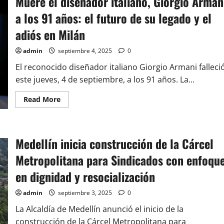
Muere el diseñador italiano, Giorgio Arman
a los 91 años: el futuro de su legado y el
adiós en Milán
admin
septiembre 4, 2025
0
El reconocido diseñador italiano Giorgio Armani falleci
este jueves, 4 de septiembre, a los 91 años. La...
Read
Read More
more
about
Muere
el
diseñador
Medellín inicia construcción de la Cárcel
italiano,
Giorgio
Armani
Metropolitana para Sindicados con enfoqu
a
los
en dignidad y resocialización
91
años:
el
admin
septiembre 3, 2025
0
futuro
de
La Alcaldía de Medellín anunció el inicio de la
su
legado
construcción de la Cárcel Metropolitana para