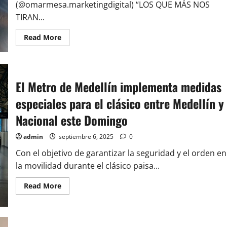
(@omarmesa.marketingdigital) “LOS QUE MÁS NOS
TIRAN...
Read
Read More
more
about
HERRERA
PRESENTA
“2004”,
EL
El Metro de Medellín implementa medidas
PRIMER
GOLPE
especiales para el clásico entre Medellín y
DE
UN
ARTISTA
Nacional este Domingo
QUE
LLEGÓ
PARA
admin
septiembre 6, 2025
0
QUEDARSE.
Con el objetivo de garantizar la seguridad y el orden en
la movilidad durante el clásico paisa...
Read
Read More
more
about
El
Metro
de