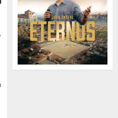
i
ó
e