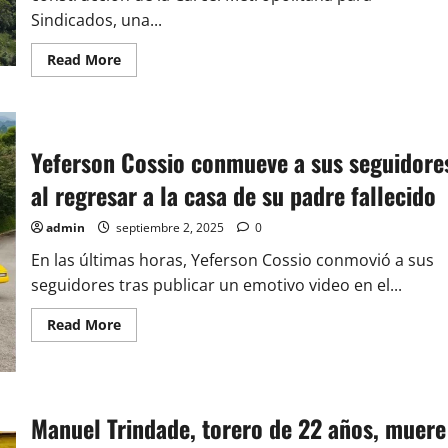
y
el
Sindicados, una...
adiós
en
Milán
Read
Read More
more
about
Medellín
inicia
construcción
de
Yeferson Cossio conmueve a sus seguidore
la
Cárcel
Metropolitana
al regresar a la casa de su padre fallecido
para
Sindicados
con
admin
septiembre 2, 2025
0
enfoque
en
En las últimas horas, Yeferson Cossio conmovió a sus
dignidad
y
seguidores tras publicar un emotivo video en el...
resocialización
Read
Read More
more
about
Yeferson
Cossio
conmueve
a
Manuel Trindade, torero de 22 años, muere
sus
seguidores