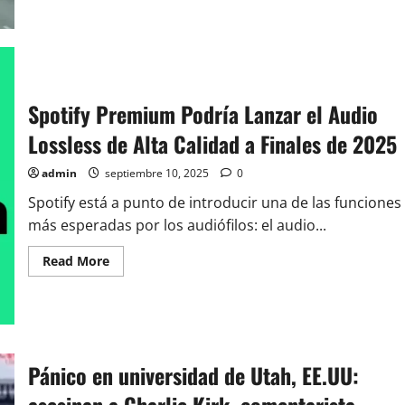
MÉXICO:
Explosión
de
pipa
en
el
oriente
de
la
Spotify Premium Podría Lanzar el Audio
CDMX
deja
Lossless de Alta Calidad a Finales de 2025
ocho
muertos
y
admin
septiembre 10, 2025
0
94
heridos
Spotify está a punto de introducir una de las funciones
más esperadas por los audiófilos: el audio...
Read
Read More
more
about
Spotify
Premium
Podría
Lanzar
el
Audio
Pánico en universidad de Utah, EE.UU:
Lossless
de
Alta