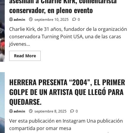
asesinan a Charlie Kirk, comentarista
Calidad
a
conservador, en pleno evento
Finales
de 2025
admin
septiembre 10, 2025
0
Charlie Kirk, de 31 años, fundador de la organización
conservadora Turning Point USA, una de las caras
jóvenes...
Read
Read More
more
about
Pánico
en
universidad
HERRERA PRESENTA “2004”, EL PRIMER
de
Utah,
EE.UU:
GOLPE DE UN ARTISTA QUE LLEGÓ PARA
asesinan
a
QUEDARSE.
Charlie
Kirk,
comentarista
admin
septiembre 8, 2025
0
conservador,
en
Ver esta publicación en Instagram Una publicación
pleno
evento
compartida por omar mesa