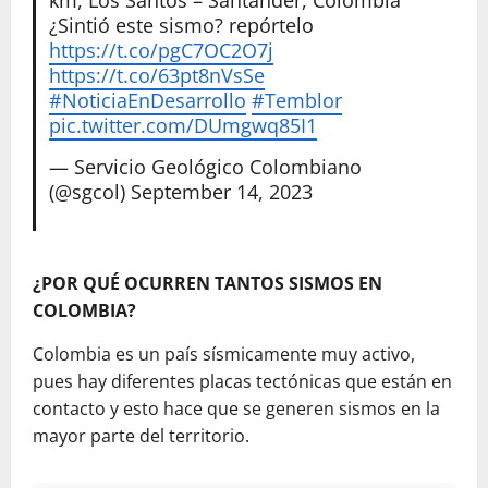
km, Los Santos – Santander, Colombia
¿Sintió este sismo? repórtelo
https://t.co/pgC7OC2O7j
https://t.co/63pt8nVsSe
#NoticiaEnDesarrollo
#Temblor
pic.twitter.com/DUmgwq85I1
— Servicio Geológico Colombiano
(@sgcol)
September 14, 2023
¿POR QUÉ OCURREN TANTOS SISMOS EN
COLOMBIA?
​Colombia es un país sísmicamente muy activo,
pues hay diferentes placas tectónicas que están en
contacto y esto hace que se generen sismos en la
mayor parte del territorio.