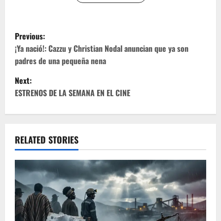
P
Previous:
o
¡Ya nació!: Cazzu y Christian Nodal anuncian que ya son
padres de una pequeña nena
s
Next:
t
ESTRENOS DE LA SEMANA EN EL CINE
n
a
RELATED STORIES
v
i
g
a