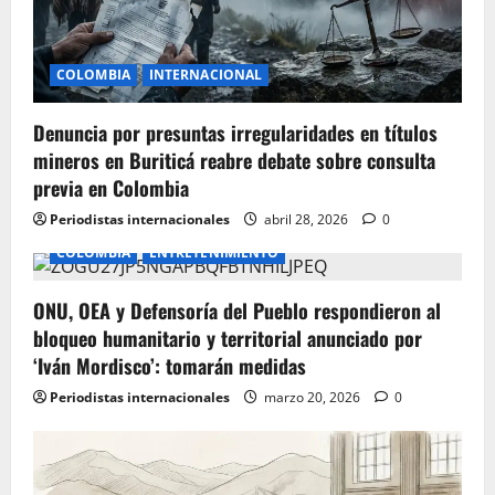
t
i
COLOMBIA
INTERNACIONAL
o
Denuncia por presuntas irregularidades en títulos
mineros en Buriticá reabre debate sobre consulta
n
previa en Colombia
Periodistas internacionales
abril 28, 2026
0
COLOMBIA
ENTRETENIMIENTO
ONU, OEA y Defensoría del Pueblo respondieron al
bloqueo humanitario y territorial anunciado por
‘Iván Mordisco’: tomarán medidas
Periodistas internacionales
marzo 20, 2026
0