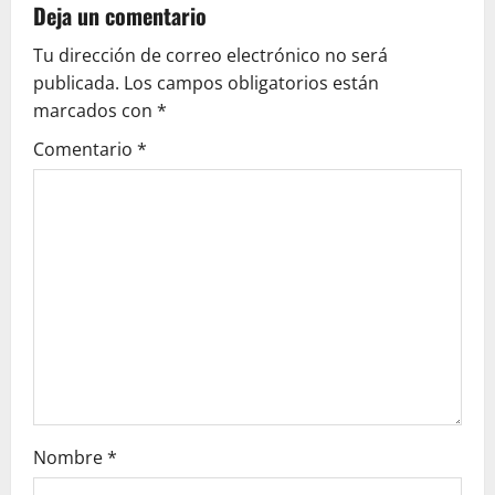
Deja un comentario
n
Tu dirección de correo electrónico no será
a
publicada.
Los campos obligatorios están
v
marcados con
*
Comentario
*
i
g
a
t
i
o
n
Nombre
*