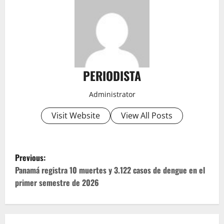
PERIODISTA
Administrator
Visit Website
View All Posts
P
Previous:
o
Panamá registra 10 muertes y 3.122 casos de dengue en el
primer semestre de 2026
s
t