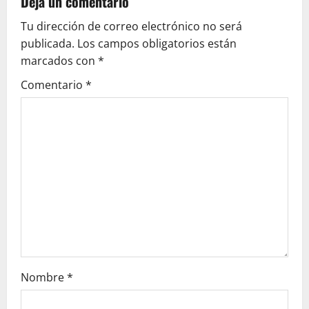
v
Deja un comentario
Tu dirección de correo electrónico no será
i
publicada.
Los campos obligatorios están
g
marcados con
*
Comentario
*
a
t
i
o
n
Nombre
*