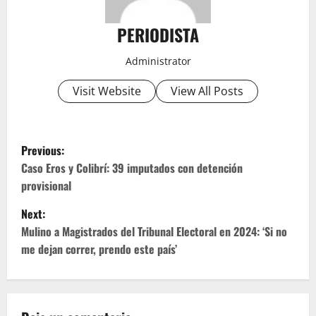
PERIODISTA
Administrator
Visit Website
View All Posts
P
Previous:
o
Caso Eros y Colibrí: 39 imputados con detención
provisional
s
Next:
t
Mulino a Magistrados del Tribunal Electoral en 2024: ‘Si no
me dejan correr, prendo este país’
n
a