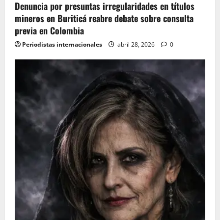
o
Denuncia por presuntas irregularidades en títulos
mineros en Buriticá reabre debate sobre consulta
n
previa en Colombia
Periodistas internacionales
abril 28, 2026
0