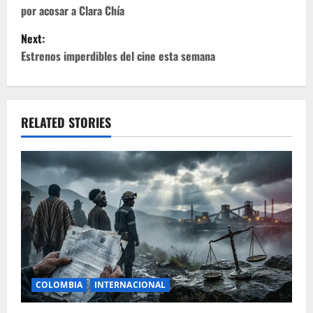
por acosar a Clara Chía
s
Next:
t
Estrenos imperdibles del cine esta semana
n
a
RELATED STORIES
v
i
g
a
t
i
COLOMBIA
INTERNACIONAL