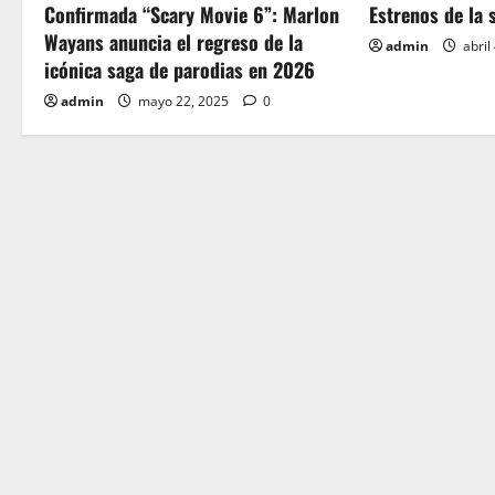
v
Confirmada “Scary Movie 6”: Marlon
Estrenos de la 
Wayans anuncia el regreso de la
admin
abril
i
icónica saga de parodias en 2026
g
admin
mayo 22, 2025
0
a
t
i
o
n