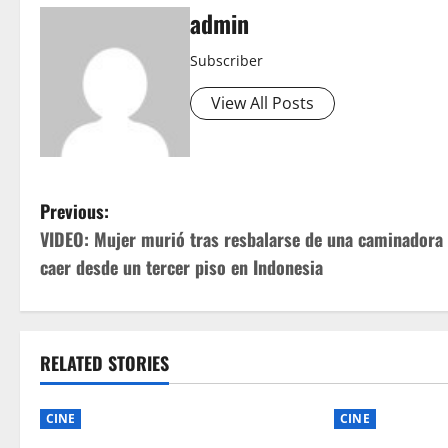
admin
Subscriber
View All Posts
P
Previous:
VIDEO: Mujer murió tras resbalarse de una caminadora
o
caer desde un tercer piso en Indonesia
s
t
RELATED STORIES
n
a
CINE
CINE