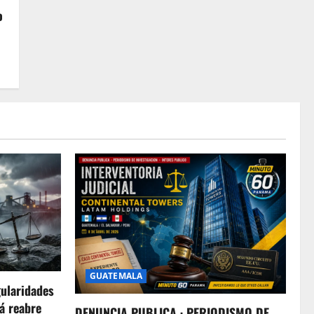
o
GUATEMALA
gularidades
á reabre
DENUNCIA PUBLICA · PERIODISMO DE