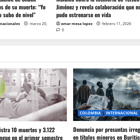
es de su muerte: “Yo
Jiménez y revela colaboración que n
o subo de nivel”
pudo estrenarse en vida
rnacionales
marzo 20,
omar mesa lopez
febrero 11, 2026
0
COLOMBIA
INTERNACIONAL
Denuncia por presuntas irre
stra 10 muertes y 3.122
en títulos mineros en Buritic
ngue en el primer semestre