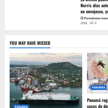
a
Norris días ant
t
no envejezco, y
Periodistas inte
i
2026
0
o
n
YOU MAY HAVE MISSED
PANAMA
Panamá regi
casos de de
PANAMA