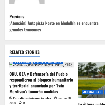
P
Previous:
¡Atención! Autopista Norte en Medellín se encuentra
o
grandes trancones
s
t
RELATED STORIES
n
COLOMBIA
ENTRETENIMIENTO
a
ONU, OEA y Defensoría del Pueblo
v
respondieron al bloqueo humanitario
i
y territorial anunciado por ‘Iván
Mordisco’: tomarán medidas
ACTUALIDAD
g
Periodistas internacionales
marzo 20,
2026
0
La última publ