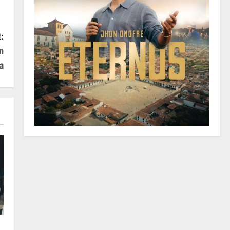
:
n
a