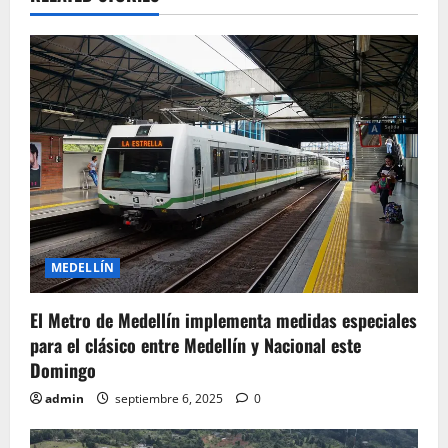
v
i
g
a
t
i
o
MEDELLÍN
n
El Metro de Medellín implementa medidas especiales
para el clásico entre Medellín y Nacional este
Domingo
admin
septiembre 6, 2025
0