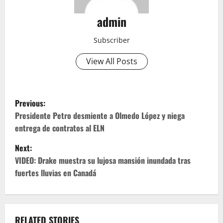
admin
Subscriber
View All Posts
P
Previous:
o
Presidente Petro desmiente a Olmedo López y niega
entrega de contratos al ELN
s
Next:
t
VIDEO: Drake muestra su lujosa mansión inundada tras
fuertes lluvias en Canadá
n
a
RELATED STORIES