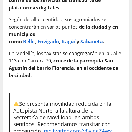
contra de los servicios de transporte de
plataformas digitales.
Según detalló la entidad, sus agremiados se
concentrarán en varios puntos
de la ciudad y en
municipios
como
Bello
,
Envigado
,
Itagüí
y
Sabaneta
.
En Medellín, los taxistas se congregarán en la Calle
113 con Carrera 70,
cruce de la parroquia San
Agustín del barrio Florencia, en el occidente de
la ciudad.
Se presenta movilidad reducida en la
Autopista Norte, a la altura de la
Secretaría de Movilidad, en ambos
sentidos. Recomendamos transitar con
precaución.
pic.twitter.com/y8yjeaZAwy