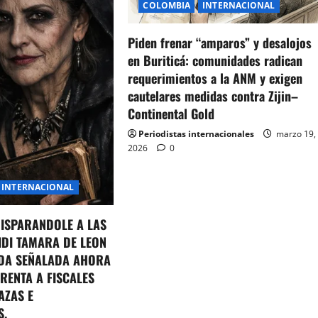
COLOMBIA
INTERNACIONAL
Piden frenar “amparos” y desalojos
en Buriticá: comunidades radican
requerimientos a la ANM y exigen
cautelares medidas contra Zijin–
Continental Gold
Periodistas internacionales
marzo 19,
2026
0
INTERNACIONAL
DISPARANDOLE A LAS
IDI TAMARA DE LEON
DA SEÑALADA AHORA
RENTA A FISCALES
AZAS E
S.