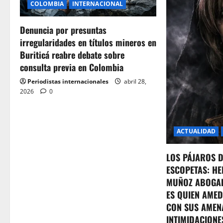
COLOMBIA
INTERNACIONAL
g
Denuncia por presuntas
a
irregularidades en títulos mineros en
t
Buriticá reabre debate sobre
consulta previa en Colombia
i
Periodistas internacionales
abril 28,
o
2026
0
n
ACTUALIDAD
LOS PÁJAROS 
ESCOPETAS: HE
MUÑOZ ABOGA
ES QUIEN AMED
CON SUS AMEN
INTIMIDACIONE