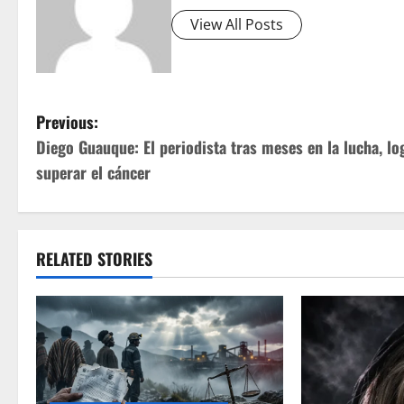
View All Posts
P
Previous:
Diego Guauque: El periodista tras meses en la lucha, lo
o
superar el cáncer
s
t
RELATED STORIES
n
a
v
i