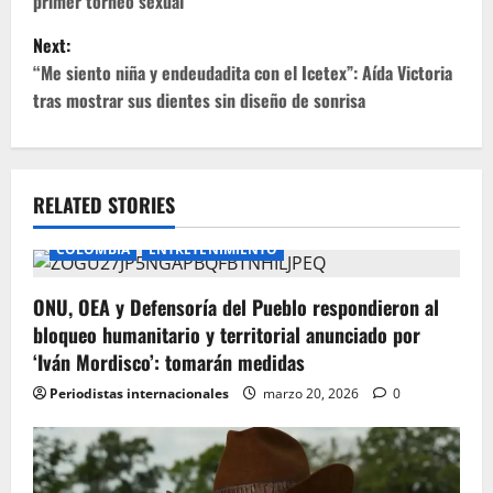
primer torneo sexual
s
Next:
t
“Me siento niña y endeudadita con el Icetex”: Aída Victoria
tras mostrar sus dientes sin diseño de sonrisa
n
a
v
RELATED STORIES
i
COLOMBIA
ENTRETENIMIENTO
g
ONU, OEA y Defensoría del Pueblo respondieron al
bloqueo humanitario y territorial anunciado por
a
‘Iván Mordisco’: tomarán medidas
t
Periodistas internacionales
marzo 20, 2026
0
i
o