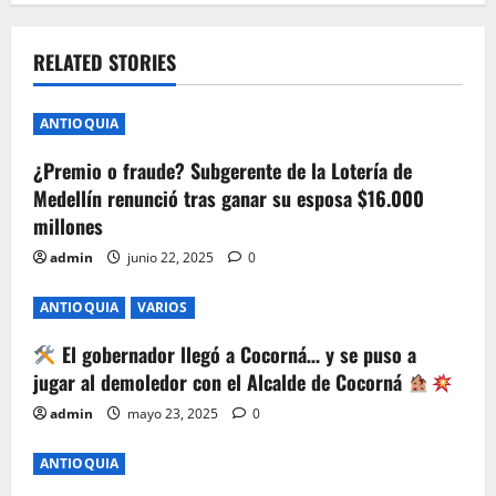
a
v
RELATED STORIES
i
ANTIOQUIA
g
¿Premio o fraude? Subgerente de la Lotería de
Medellín renunció tras ganar su esposa $16.000
a
millones
t
admin
junio 22, 2025
0
i
ANTIOQUIA
VARIOS
o
El gobernador llegó a Cocorná… y se puso a
jugar al demoledor con el Alcalde de Cocorná
n
admin
mayo 23, 2025
0
ANTIOQUIA