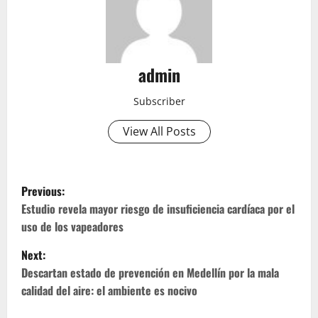
admin
Subscriber
View All Posts
P
Previous:
o
Estudio revela mayor riesgo de insuficiencia cardíaca por el
uso de los vapeadores
s
Next:
t
Descartan estado de prevención en Medellín por la mala
calidad del aire: el ambiente es nocivo
n