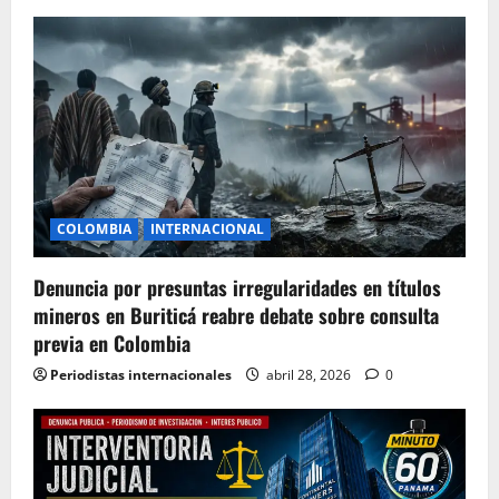
COLOMBIA
INTERNACIONAL
Denuncia por presuntas irregularidades en títulos
mineros en Buriticá reabre debate sobre consulta
previa en Colombia
Periodistas internacionales
abril 28, 2026
0