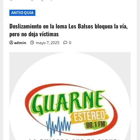
t
ANTIOQUIA
i
Deslizamiento en la loma Los Balsos bloquea la vía,
o
pero no deja víctimas
n
admin
mayo 7, 2025
0