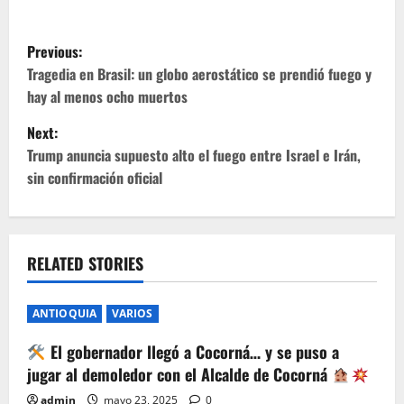
P
Previous:
o
Tragedia en Brasil: un globo aerostático se prendió fuego y
hay al menos ocho muertos
s
Next:
t
Trump anuncia supuesto alto el fuego entre Israel e Irán,
sin confirmación oficial
n
a
v
RELATED STORIES
i
ANTIOQUIA
VARIOS
g
El gobernador llegó a Cocorná… y se puso a
jugar al demoledor con el Alcalde de Cocorná
a
admin
mayo 23, 2025
0