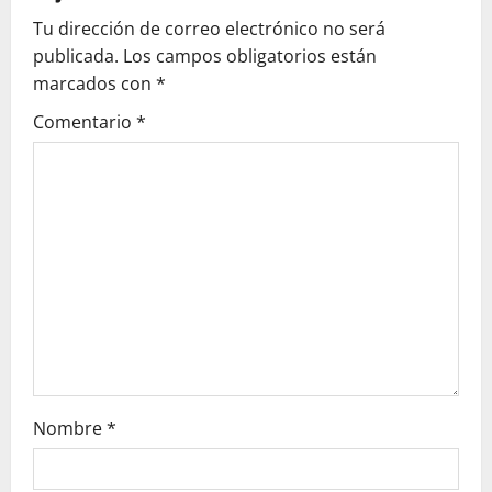
Tu dirección de correo electrónico no será
i
publicada.
Los campos obligatorios están
g
marcados con
*
Comentario
*
a
t
i
o
n
Nombre
*