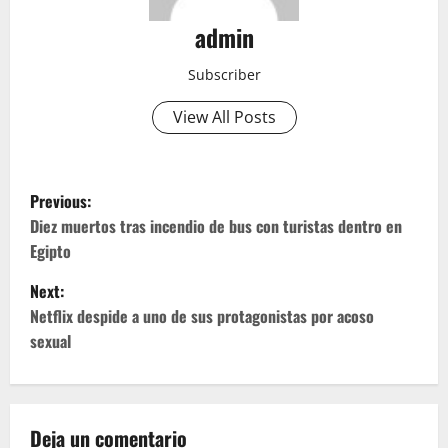
admin
Subscriber
View All Posts
P
Previous:
o
Diez muertos tras incendio de bus con turistas dentro en
Egipto
s
Next:
t
Netflix despide a uno de sus protagonistas por acoso
sexual
n
a
v
Deja un comentario