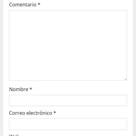
Comentario
*
a
t
i
o
n
Nombre
*
Correo electrónico
*