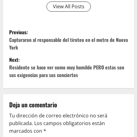
View All Posts
P
Previous:
o
Capturaron al responsable del tiroteo en el metro de Nueva
York
s
Next:
t
Residente se hace ver como muy humilde PERO estas son
sus exigencias para sus conciertos
n
a
v
Deja un comentario
Tu dirección de correo electrónico no será
i
publicada.
Los campos obligatorios están
g
marcados con
*