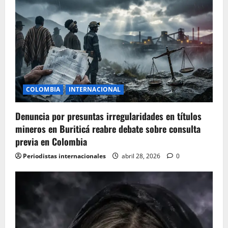
g
a
t
i
o
COLOMBIA
INTERNACIONAL
n
Denuncia por presuntas irregularidades en títulos
mineros en Buriticá reabre debate sobre consulta
previa en Colombia
Periodistas internacionales
abril 28, 2026
0