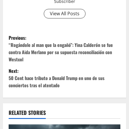
Subscriber
View All Posts
P
Previous:
o
“Rogándole al man que la engañó”: Yina Calderón se fue
contra Aida Merlano por su supuesta reconciliación con
s
Westcol
t
Next:
50 Cent hace tributo a Donald Trump en uno de sus
n
conciertos tras el atentado
a
v
RELATED STORIES
i