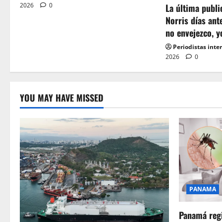
2026
0
a
La última publ
Norris días ant
t
no envejezco, y
Periodistas inte
i
2026
0
o
n
YOU MAY HAVE MISSED
PANAMA
Panamá regi