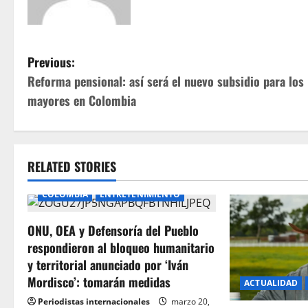
P
Previous:
Reforma pensional: así será el nuevo subsidio para los
o
mayores en Colombia
s
t
RELATED STORIES
n
COLOMBIA
ENTRETENIMIENTO
a
ONU, OEA y Defensoría del Pueblo
v
respondieron al bloqueo humanitario
i
y territorial anunciado por ‘Iván
Mordisco’: tomarán medidas
ACTUALIDAD
g
Periodistas internacionales
marzo 20,