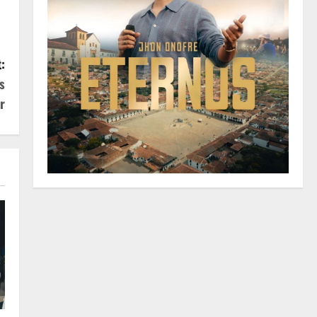
:
s
r