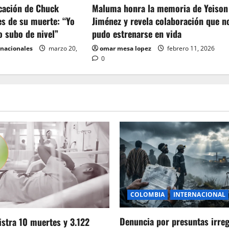
icación de Chuck
Maluma honra la memoria de Yeison
es de su muerte: “Yo
Jiménez y revela colaboración que n
o subo de nivel”
pudo estrenarse en vida
rnacionales
marzo 20,
omar mesa lopez
febrero 11, 2026
0
COLOMBIA
INTERNACIONAL
Denuncia por presuntas irre
stra 10 muertes y 3.122