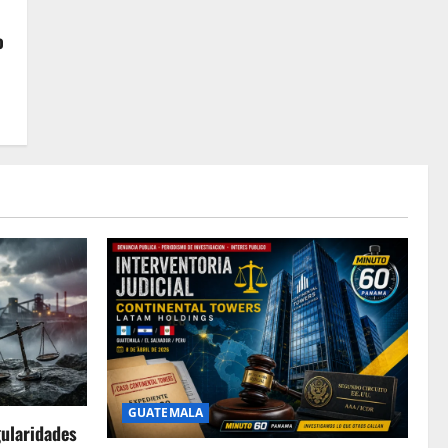
o
GUATEMALA
gularidades