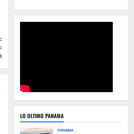
:
:
s
s
LO ULTIMO PANAMA
s
PANAMA