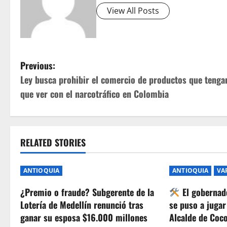
View All Posts
P
Previous:
Ley busca prohibir el comercio de productos que tenga
o
que ver con el narcotráfico en Colombia
s
t
RELATED STORIES
n
a
ANTIOQUIA
ANTIOQUIA
VA
v
¿Premio o fraude? Subgerente de la
El gobernad
Lotería de Medellín renunció tras
se puso a jugar
i
ganar su esposa $16.000 millones
Alcalde de Coc