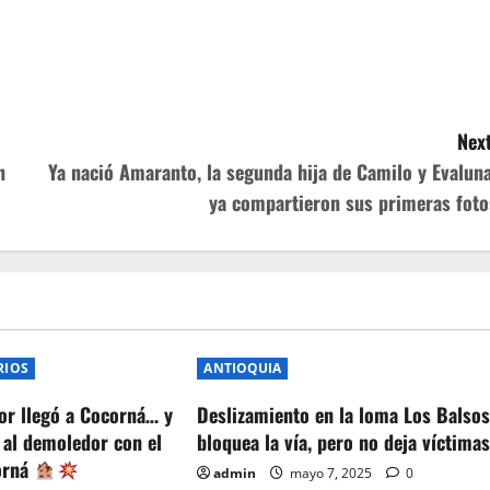
Next
n
Ya nació Amaranto, la segunda hija de Camilo y Evaluna
ya compartieron sus primeras foto
RIOS
ANTIOQUIA
or llegó a Cocorná… y
Deslizamiento en la loma Los Balso
 al demoledor con el
bloquea la vía, pero no deja víctima
orná
admin
mayo 7, 2025
0