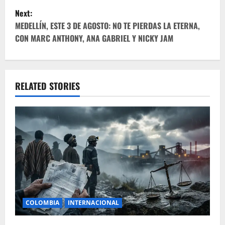
s
Next:
t
MEDELLÍN, ESTE 3 DE AGOSTO: NO TE PIERDAS LA ETERNA,
CON MARC ANTHONY, ANA GABRIEL Y NICKY JAM
n
a
v
RELATED STORIES
i
g
a
t
i
COLOMBIA
INTERNACIONAL
o