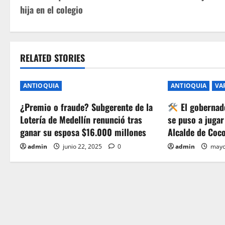
o
hija en el colegio
s
t
RELATED STORIES
n
a
ANTIOQUIA
ANTIOQUIA
VA
v
¿Premio o fraude? Subgerente de la
El gobernad
Lotería de Medellín renunció tras
se puso a jugar
i
ganar su esposa $16.000 millones
Alcalde de Coc
g
admin
junio 22, 2025
0
admin
mayo
a
t
i