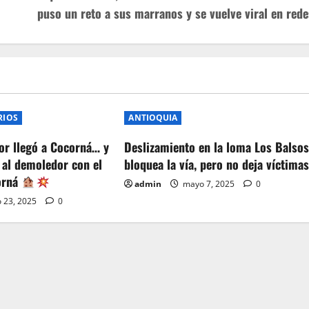
puso un reto a sus marranos y se vuelve viral en rede
RIOS
ANTIOQUIA
or llegó a Cocorná… y
Deslizamiento en la loma Los Balso
 al demoledor con el
bloquea la vía, pero no deja víctima
orná
admin
mayo 7, 2025
0
 23, 2025
0