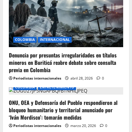
a
t
i
COLOMBIA
INTERNACIONAL
o
Denuncia por presuntas irregularidades en títulos
n
mineros en Buriticá reabre debate sobre consulta
previa en Colombia
Periodistas internacionales
abril 28, 2026
0
COLOMBIA
ENTRETENIMIENTO
ONU, OEA y Defensoría del Pueblo respondieron al
bloqueo humanitario y territorial anunciado por
‘Iván Mordisco’: tomarán medidas
Periodistas internacionales
marzo 20, 2026
0