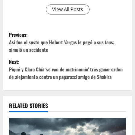
View All Posts
P
Previous:
o
Así fue el susto que Hebert Vargas le pegó a sus fans;
simuló un accidente
s
Next:
t
Piqué y Clara Chía ‘se van de matrimonio’ tras ganar orden
de alejamiento contra un paparazzi amigo de Shakira
n
a
v
RELATED STORIES
i
g