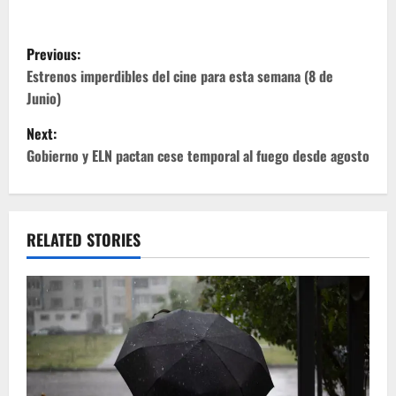
P
Previous:
o
Estrenos imperdibles del cine para esta semana (8 de
Junio)
s
Next:
t
Gobierno y ELN pactan cese temporal al fuego desde agosto
n
a
RELATED STORIES
v
i
g
a