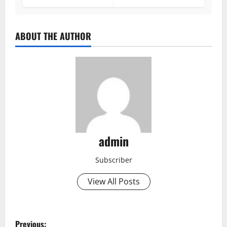
ABOUT THE AUTHOR
admin
Subscriber
View All Posts
P
Previous: