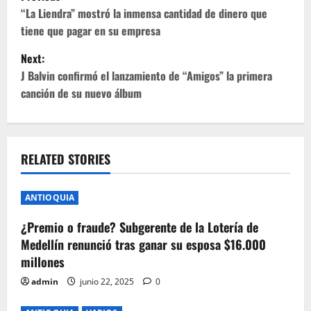
o
“La Liendra” mostró la inmensa cantidad de dinero que
tiene que pagar en su empresa
s
Next:
t
J Balvin confirmó el lanzamiento de “Amigos” la primera
canción de su nuevo álbum
n
a
v
RELATED STORIES
i
ANTIOQUIA
g
¿Premio o fraude? Subgerente de la Lotería de
Medellín renunció tras ganar su esposa $16.000
a
millones
t
admin
junio 22, 2025
0