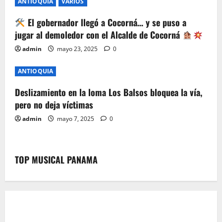
i
ANTIOQUIA
VARIOS
o
El gobernador llegó a Cocorná… y se puso a
jugar al demoledor con el Alcalde de Cocorná
n
admin
mayo 23, 2025
0
ANTIOQUIA
Deslizamiento en la loma Los Balsos bloquea la vía,
pero no deja víctimas
admin
mayo 7, 2025
0
TOP MUSICAL PANAMA