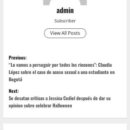
admin
Subscriber
View All Posts
P
Previous:
o
“Lo vamos a perseguir por todos los rincones”: Claudia
López sobre el caso de acoso sexual a una estudiante en
s
Bogotá
t
Next:
Se desatan criticas a Jessica Cediel después de dar su
n
opinion sobre celebrar Halloween
a
v