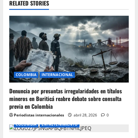
RELATED STORIES
i
g
a
t
i
o
COLOMBIA
INTERNACIONAL
n
Denuncia por presuntas irregularidades en títulos
mineros en Buriticá reabre debate sobre consulta
previa en Colombia
Periodistas internacionales
abril 28, 2026
0
COLOMBIA
ENTRETENIMIENTO