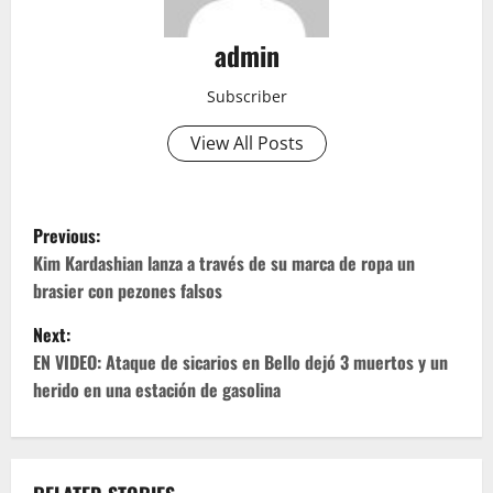
admin
Subscriber
View All Posts
P
Previous:
o
Kim Kardashian lanza a través de su marca de ropa un
brasier con pezones falsos
s
Next:
t
EN VIDEO: Ataque de sicarios en Bello dejó 3 muertos y un
herido en una estación de gasolina
n
a