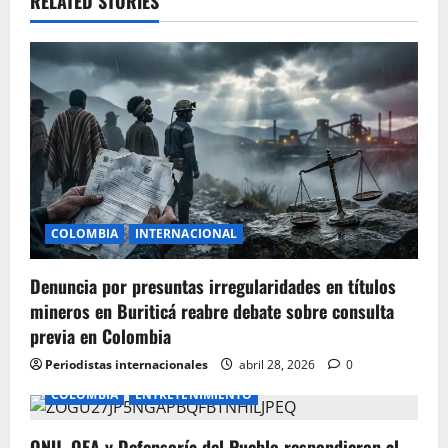
v
RELATED STORIES
i
g
a
t
i
COLOMBIA
INTERNACIONAL
o
Denuncia por presuntas irregularidades en títulos
n
mineros en Buriticá reabre debate sobre consulta
previa en Colombia
Periodistas internacionales
abril 28, 2026
0
COLOMBIA
ENTRETENIMIENTO
ONU, OEA y Defensoría del Pueblo respondieron al