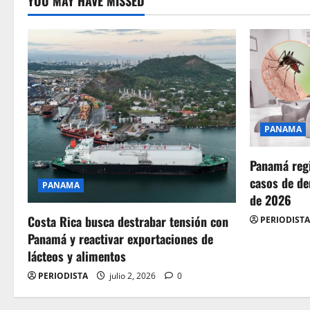
YOU MAY HAVE MISSED
PANAMA
Panamá regi
casos de de
PANAMA
de 2026
Costa Rica busca destrabar tensión con
PERIODISTA
Panamá y reactivar exportaciones de
lácteos y alimentos
PERIODISTA
julio 2, 2026
0