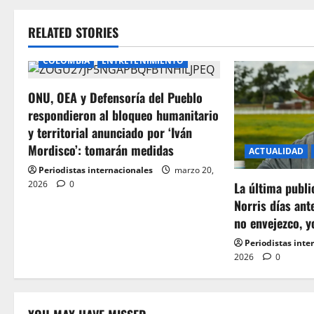
t
RELATED STORIES
n
COLOMBIA
ENTRETENIMIENTO
a
ONU, OEA y Defensoría del Pueblo
v
respondieron al bloqueo humanitario
i
y territorial anunciado por ‘Iván
Mordisco’: tomarán medidas
ACTUALIDAD
g
Periodistas internacionales
marzo 20,
2026
0
a
La última publ
Norris días ant
t
no envejezco, y
Periodistas inte
i
2026
0
o
n