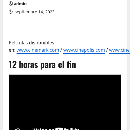
admin
septiembre 14, 2023
Películas disponibles
en:
www.cinemark.com
/
www.cinepolis.com
/
www.cine
12 horas para el fin