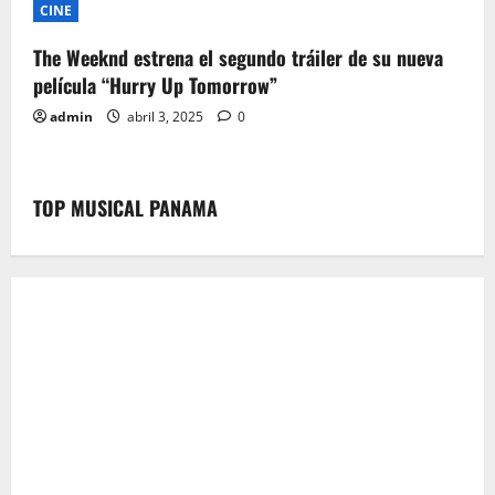
n
CINE
The Weeknd estrena el segundo tráiler de su nueva
película “Hurry Up Tomorrow”
admin
abril 3, 2025
0
TOP MUSICAL PANAMA