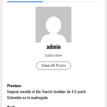
admin
Subscriber
View All Posts
P
Previous:
o
Empezó movido el día: Fuerte temblor de 5.5 azotó
Colombia en la madrugada
s
Next: