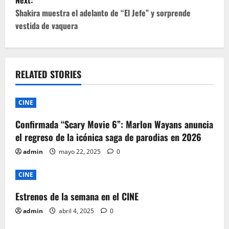
t
Shakira muestra el adelanto de “El Jefe” y sorprende
vestida de vaquera
n
a
v
RELATED STORIES
i
CINE
g
Confirmada “Scary Movie 6”: Marlon Wayans anuncia
el regreso de la icónica saga de parodias en 2026
a
admin
mayo 22, 2025
0
t
CINE
i
Estrenos de la semana en el CINE
o
admin
abril 4, 2025
0