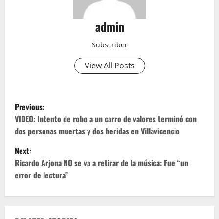
admin
Subscriber
View All Posts
P
Previous:
o
VIDEO: Intento de robo a un carro de valores terminó con
dos personas muertas y dos heridas en Villavicencio
s
Next:
t
Ricardo Arjona NO se va a retirar de la música: Fue “un
error de lectura”
n
a