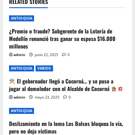
v
RELATED STORIES
i
ANTIOQUIA
g
¿Premio o fraude? Subgerente de la Lotería de
Medellín renunció tras ganar su esposa $16.000
a
millones
t
admin
junio 22, 2025
0
i
ANTIOQUIA
VARIOS
o
El gobernador llegó a Cocorná… y se puso a
jugar al demoledor con el Alcalde de Cocorná
n
admin
mayo 23, 2025
0
ANTIOQUIA
Deslizamiento en la loma Los Balsos bloquea la vía,
pero no deja víctimas