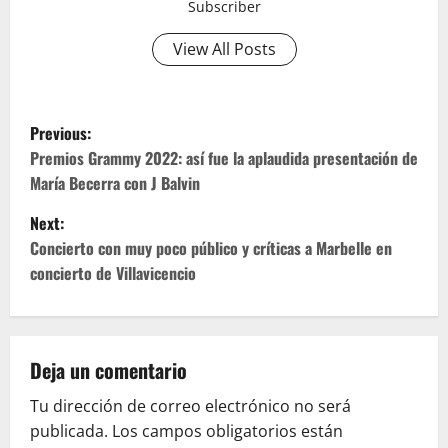
Subscriber
View All Posts
P
Previous:
o
Premios Grammy 2022: así fue la aplaudida presentación de
María Becerra con J Balvin
s
Next:
t
Concierto con muy poco público y críticas a Marbelle en
concierto de Villavicencio
n
a
v
Deja un comentario
Tu dirección de correo electrónico no será
i
publicada.
Los campos obligatorios están