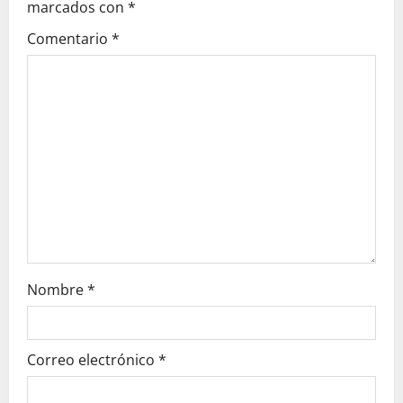
g
marcados con
*
Comentario
*
a
t
i
o
n
Nombre
*
Correo electrónico
*