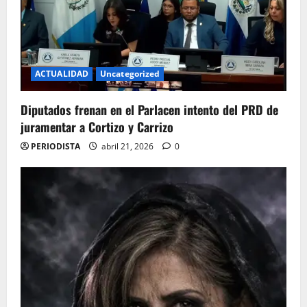
ACTUALIDAD
Uncategorized
Diputados frenan en el Parlacen intento del PRD de
juramentar a Cortizo y Carrizo
PERIODISTA
abril 21, 2026
0