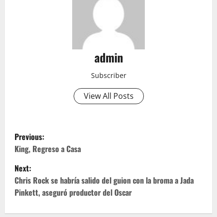
admin
Subscriber
View All Posts
P
Previous:
o
King, Regreso a Casa
Next:
s
Chris Rock se habría salido del guion con la broma a Jada
t
Pinkett, aseguró productor del Oscar
n