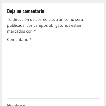
a
Deja un comentario
v
Tu dirección de correo electrónico no será
publicada.
Los campos obligatorios están
i
marcados con
*
g
Comentario
*
a
t
i
o
n
Nombre
*