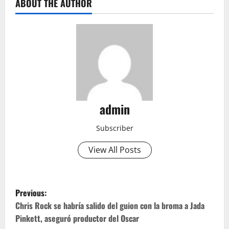
ABOUT THE AUTHOR
admin
Subscriber
View All Posts
P
Previous:
o
Chris Rock se habría salido del guion con la broma a Jada
Pinkett, aseguró productor del Oscar