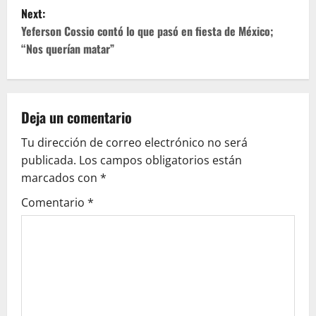
s
Next:
t
Yeferson Cossio contó lo que pasó en fiesta de México;
“Nos querían matar”
n
a
v
Deja un comentario
Tu dirección de correo electrónico no será
i
publicada.
Los campos obligatorios están
g
marcados con
*
Comentario
*
a
t
i
o