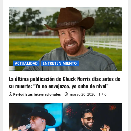
i
o
n
ACTUALIDAD
ENTRETENIMIENTO
La última publicación de Chuck Norris días antes de
su muerte: “Yo no envejezco, yo subo de nivel”
Periodistas internacionales
marzo 20, 2026
0