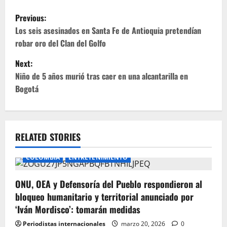
P
Previous:
o
Los seis asesinados en Santa Fe de Antioquia pretendían
robar oro del Clan del Golfo
s
Next:
t
Niño de 5 años murió tras caer en una alcantarilla en
Bogotá
n
a
v
RELATED STORIES
i
COLOMBIA
ENTRETENIMIENTO
g
ONU, OEA y Defensoría del Pueblo respondieron al
bloqueo humanitario y territorial anunciado por
a
‘Iván Mordisco’: tomarán medidas
t
Periodistas internacionales
marzo 20, 2026
0