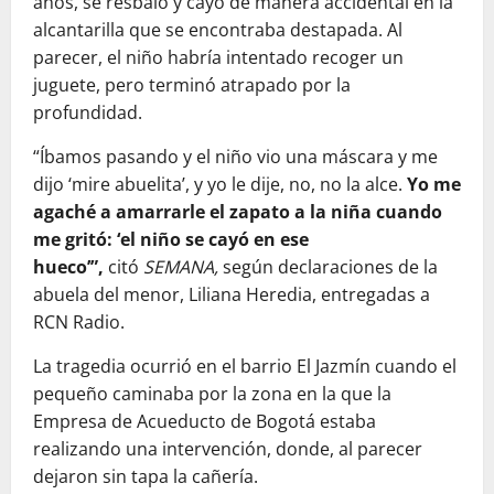
años, se resbaló y cayó de manera accidental en la
alcantarilla que se encontraba destapada. Al
parecer, el niño habría intentado recoger un
juguete, pero terminó atrapado por la
profundidad.
“Íbamos pasando y el niño vio una máscara y me
dijo ‘mire abuelita’, y yo le dije, no, no la alce.
Yo me
agaché a amarrarle el zapato a la niña cuando
me gritó: ‘el niño se cayó en ese
hueco’”,
citó
SEMANA,
según declaraciones de la
abuela del menor, Liliana Heredia, entregadas a
RCN Radio.
La tragedia ocurrió en el barrio El Jazmín cuando el
pequeño caminaba por la zona en la que la
Empresa de Acueducto de Bogotá estaba
realizando una intervención, donde, al parecer
dejaron sin tapa la cañería.