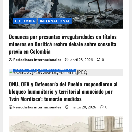
t
i
COLOMBIA
INTERNACIONAL
o
Denuncia por presuntas irregularidades en títulos
n
mineros en Buriticá reabre debate sobre consulta
previa en Colombia
Periodistas internacionales
abril 28, 2026
0
COLOMBIA
ENTRETENIMIENTO
ONU, OEA y Defensoría del Pueblo respondieron al
bloqueo humanitario y territorial anunciado por
‘Iván Mordisco’: tomarán medidas
Periodistas internacionales
marzo 20, 2026
0