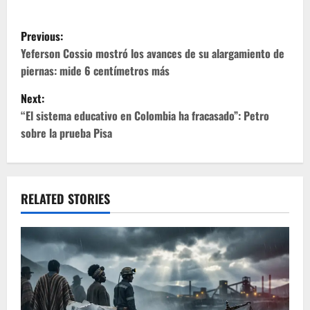
P
Previous:
o
Yeferson Cossio mostró los avances de su alargamiento de
piernas: mide 6 centímetros más
s
Next:
t
“El sistema educativo en Colombia ha fracasado”: Petro
sobre la prueba Pisa
n
a
v
RELATED STORIES
i
g
a