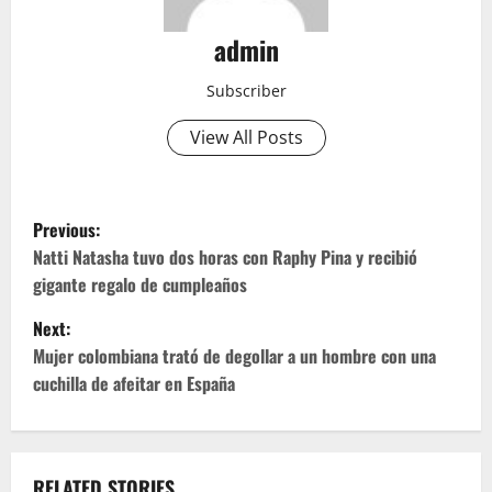
admin
Subscriber
View All Posts
P
Previous:
o
Natti Natasha tuvo dos horas con Raphy Pina y recibió
gigante regalo de cumpleaños
s
Next:
t
Mujer colombiana trató de degollar a un hombre con una
cuchilla de afeitar en España
n
a
RELATED STORIES