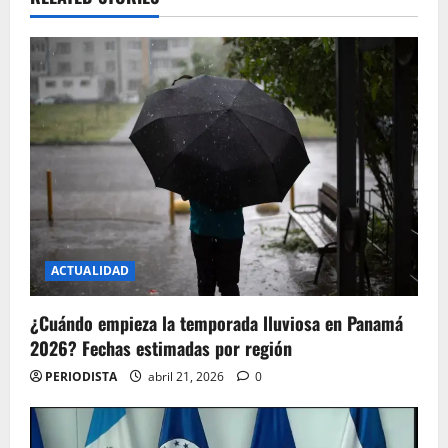
v
i
g
a
t
i
o
ACTUALIDAD
n
¿Cuándo empieza la temporada lluviosa en Panamá
2026? Fechas estimadas por región
PERIODISTA
abril 21, 2026
0