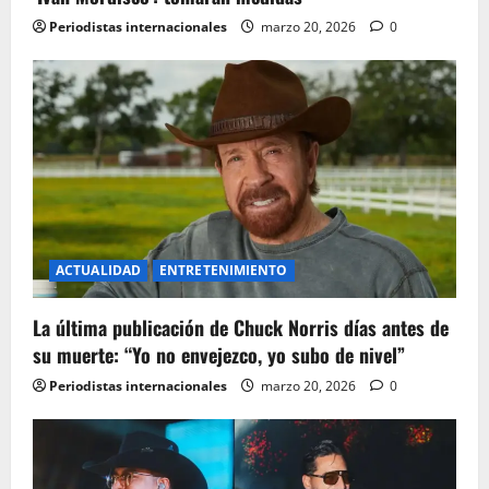
i
Periodistas internacionales
marzo 20, 2026
0
o
n
ACTUALIDAD
ENTRETENIMIENTO
La última publicación de Chuck Norris días antes de
su muerte: “Yo no envejezco, yo subo de nivel”
Periodistas internacionales
marzo 20, 2026
0