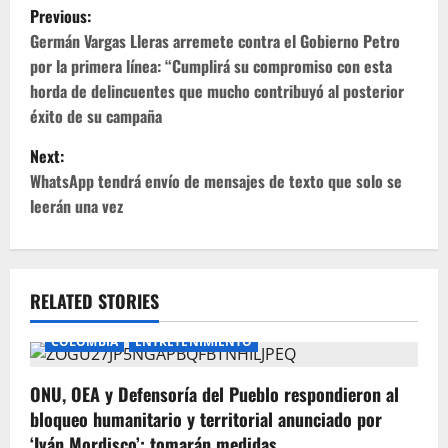
P
Previous:
o
Germán Vargas Lleras arremete contra el Gobierno Petro
por la primera línea: “Cumplirá su compromiso con esta
s
horda de delincuentes que mucho contribuyó al posterior
éxito de su campaña
t
Next:
n
WhatsApp tendrá envío de mensajes de texto que solo se
leerán una vez
a
v
i
RELATED STORIES
g
COLOMBIA
ENTRETENIMIENTO
a
ONU, OEA y Defensoría del Pueblo respondieron al
t
bloqueo humanitario y territorial anunciado por
‘Iván Mordisco’: tomarán medidas