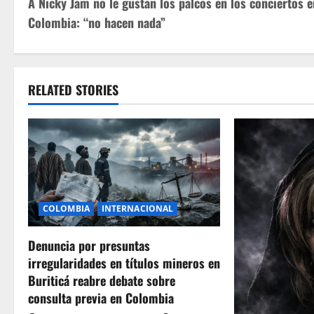
A Nicky Jam no le gustan los palcos en los conciertos e
o
Colombia: “no hacen nada”
s
t
RELATED STORIES
n
a
v
i
COLOMBIA
INTERNACIONAL
g
Denuncia por presuntas
a
irregularidades en títulos mineros en
t
Buriticá reabre debate sobre
consulta previa en Colombia
i