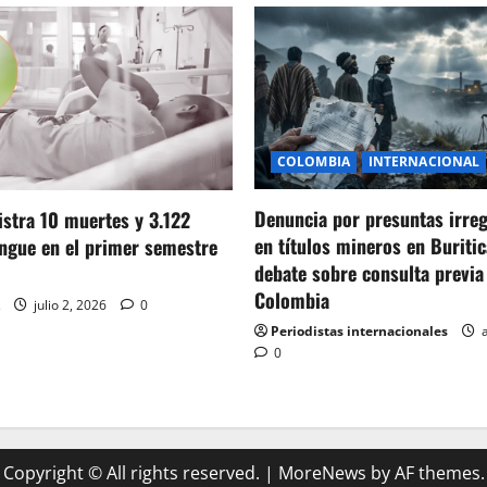
COLOMBIA
INTERNACIONAL
Denuncia por presuntas irre
stra 10 muertes y 3.122
en títulos mineros en Buritic
ngue en el primer semestre
debate sobre consulta previa
Colombia
julio 2, 2026
0
Periodistas internacionales
a
0
Copyright © All rights reserved.
|
MoreNews
by AF themes.