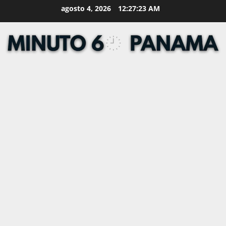
Skip
agosto 4, 2026
12:27:24 AM
to
content