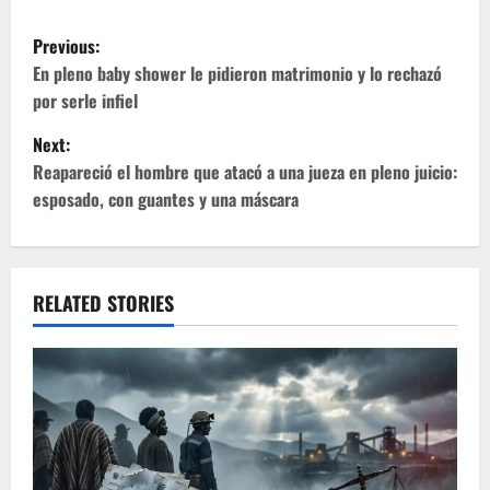
P
Previous:
o
En pleno baby shower le pidieron matrimonio y lo rechazó
por serle infiel
s
Next:
t
Reapareció el hombre que atacó a una jueza en pleno juicio:
esposado, con guantes y una máscara
n
a
v
RELATED STORIES
i
g
a