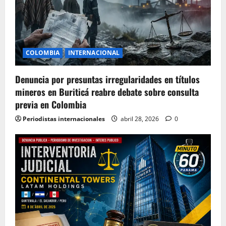
COLOMBIA
INTERNACIONAL
Denuncia por presuntas irregularidades en títulos
mineros en Buriticá reabre debate sobre consulta
previa en Colombia
Periodistas internacionales
abril 28, 2026
0