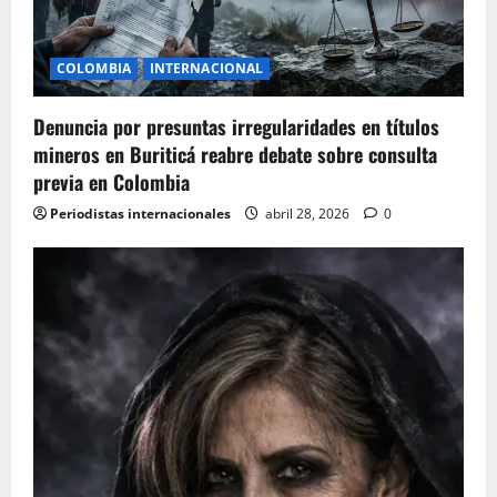
t
i
COLOMBIA
INTERNACIONAL
o
Denuncia por presuntas irregularidades en títulos
n
mineros en Buriticá reabre debate sobre consulta
previa en Colombia
Periodistas internacionales
abril 28, 2026
0