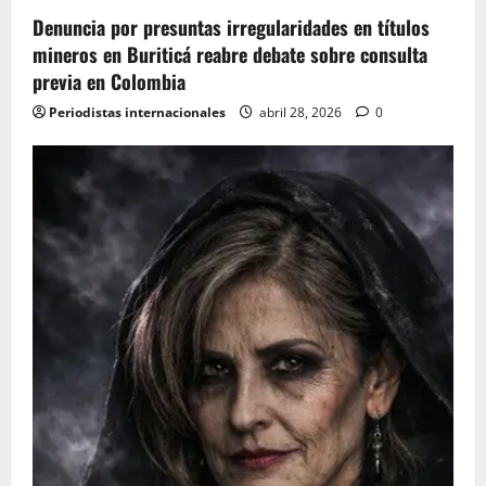
o
Denuncia por presuntas irregularidades en títulos
n
mineros en Buriticá reabre debate sobre consulta
previa en Colombia
Periodistas internacionales
abril 28, 2026
0