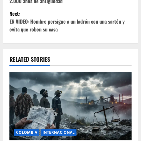
2.000 años de antigüedad
s
Next:
t
EN VIDEO: Hombre persigue a un ladrón con una sartén y
evita que roben su casa
n
a
v
RELATED STORIES
i
g
a
t
i
COLOMBIA
INTERNACIONAL