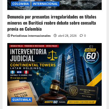
COLOMBIA
INTERNACIONAL
Denuncia por presuntas irregularidades en títulos
mineros en Buriticá reabre debate sobre consulta
previa en Colombia
Periodistas internacionales
abril 28, 2026
0
GUATEMALA