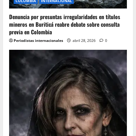
COLOMBIA
INTERNACIONAL
o
Denuncia por presuntas irregularidades en títulos
n
mineros en Buriticá reabre debate sobre consulta
previa en Colombia
Periodistas internacionales
abril 28, 2026
0