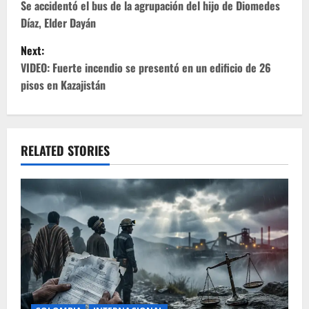
o
Se accidentó el bus de la agrupación del hijo de Diomedes
Díaz, Elder Dayán
s
Next:
t
VIDEO: Fuerte incendio se presentó en un edificio de 26
pisos en Kazajistán
n
a
v
RELATED STORIES
i
g
a
t
i