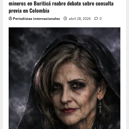
mineros en Buriticá reabre debate sobre consulta
n
previa en Colombia
Periodistas internacionales
abril 28, 2026
0