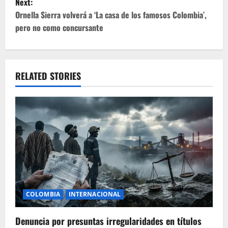
Next:
s
Ornella Sierra volverá a ‘La casa de los famosos Colombia′,
t
pero no como concursante
n
a
RELATED STORIES
v
i
g
a
t
i
COLOMBIA
INTERNACIONAL
o
Denuncia por presuntas irregularidades en títulos