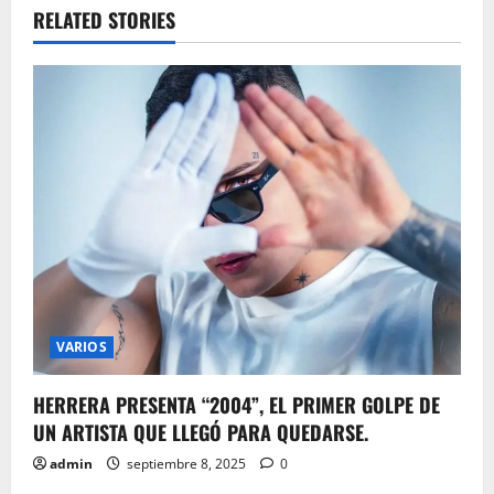
a
RELATED STORIES
v
i
g
a
t
i
o
VARIOS
n
HERRERA PRESENTA “2004”, EL PRIMER GOLPE DE
UN ARTISTA QUE LLEGÓ PARA QUEDARSE.
admin
septiembre 8, 2025
0