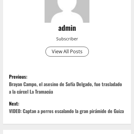
admin
Subscriber
View All Posts
P
Previous:
o
Brayan Campo, el asesino de Sofía Delgado, fue trasladado
a la cárcel La Tramacúa
s
Next:
t
VIDEO: Captan a perros escalando la gran pirámide de Guiza
n