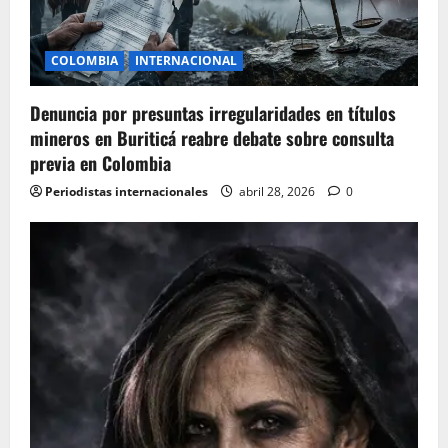
i
o
COLOMBIA
INTERNACIONAL
n
Denuncia por presuntas irregularidades en títulos
mineros en Buriticá reabre debate sobre consulta
previa en Colombia
Periodistas internacionales
abril 28, 2026
0