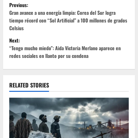
P
Previous:
o
Gran avance a una energía limpia: Corea del Sur logra
tiempo récord con “Sol Artificial” a 100 millones de grados
s
Celsius
t
Next:
“Tengo mucho miedo”: Aida Victoria Merlano aparece en
n
redes sociales en llanto por su condena
a
v
RELATED STORIES
i
g
a
t