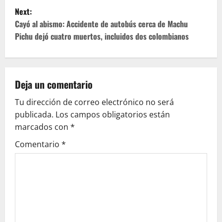
s
Next:
t
Cayó al abismo: Accidente de autobús cerca de Machu
Pichu dejó cuatro muertos, incluidos dos colombianos
n
a
v
Deja un comentario
Tu dirección de correo electrónico no será
i
publicada.
Los campos obligatorios están
g
marcados con
*
Comentario
*
a
t
i
o