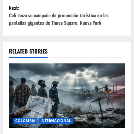
t
Next:
Cali lanza su campaña de promoción turística en las
n
pantallas gigantes de Times Square, Nueva York
a
v
RELATED STORIES
i
g
a
t
i
o
COLOMBIA
INTERNACIONAL