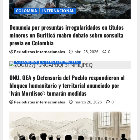
i
COLOMBIA
INTERNACIONAL
o
Denuncia por presuntas irregularidades en títulos
n
mineros en Buriticá reabre debate sobre consulta
previa en Colombia
Periodistas internacionales
abril 28, 2026
0
COLOMBIA
ENTRETENIMIENTO
ONU, OEA y Defensoría del Pueblo respondieron al
bloqueo humanitario y territorial anunciado por
‘Iván Mordisco’: tomarán medidas
Periodistas internacionales
marzo 20, 2026
0