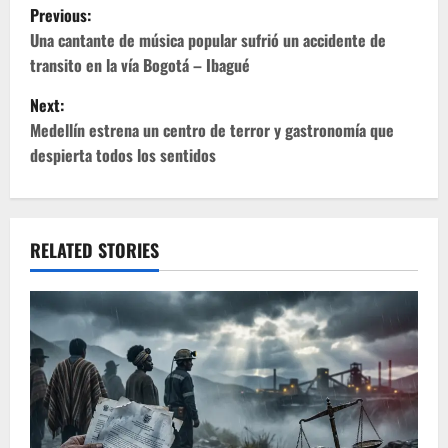
P
Previous:
o
Una cantante de música popular sufrió un accidente de
transito en la vía Bogotá – Ibagué
s
Next:
t
Medellín estrena un centro de terror y gastronomía que
despierta todos los sentidos
n
a
v
RELATED STORIES
i
g
a
t