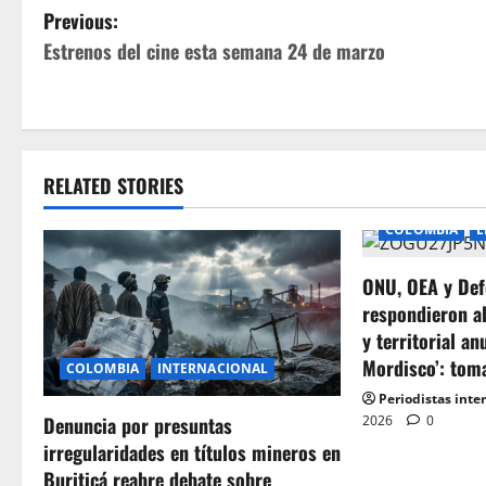
P
Previous:
Estrenos del cine esta semana 24 de marzo
o
s
t
RELATED STORIES
n
COLOMBIA
E
a
ONU, OEA y Def
v
respondieron a
i
y territorial an
Mordisco’: tom
COLOMBIA
INTERNACIONAL
g
Periodistas inte
2026
0
Denuncia por presuntas
a
irregularidades en títulos mineros en
t
Buriticá reabre debate sobre