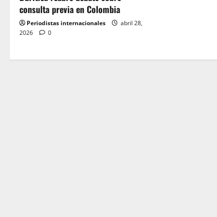
consulta previa en Colombia
i
Periodistas internacionales
abril 28,
o
2026
0
n