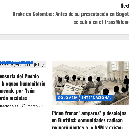
Next
Drake en Colombia: Antes de su presentación en Bogot
se subió en el TransMileni
NTRETENIMIENTO
ensoría del Pueblo
l bloqueo humanitario
unciado por ‘Iván
arán medidas
COLOMBIA
INTERNACIONAL
rnacionales
marzo 20,
Piden frenar “amparos” y desalojos
en Buriticá: comunidades radican
requerimientos a la ANM y exigen