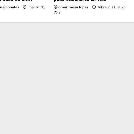
rnacionales
marzo 20,
omar mesa lopez
febrero 11, 2026
0