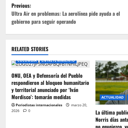
P
Previous:
Ultra Air en problemas: La aerolínea pide ayuda a el
o
gobierno para seguir operando
s
t
RELATED STORIES
n
COLOMBIA
ENTRETENIMIENTO
a
ONU, OEA y Defensoría del Pueblo
v
respondieron al bloqueo humanitario
i
y territorial anunciado por ‘Iván
Mordisco’: tomarán medidas
ACTUALIDAD
g
Periodistas internacionales
marzo 20,
2026
0
a
La última publ
Norris días ant
t
no envejezco, y