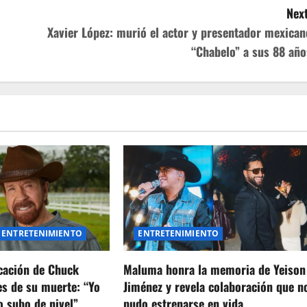
Next
Xavier López: murió el actor y presentador mexican
“Chabelo” a sus 88 año
ENTRETENIMIENTO
ENTRETENIMIENTO
icación de Chuck
Maluma honra la memoria de Yeison
es de su muerte: “Yo
Jiménez y revela colaboración que n
o subo de nivel”
pudo estrenarse en vida