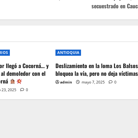
secuestrado en Cauc
RIOS
ANTIOQUIA
or llegó a Cocorná… y
Deslizamiento en la loma Los Balso
 al demoledor con el
bloquea la vía, pero no deja víctima
orná
admin
mayo 7, 2025
0
 23, 2025
0