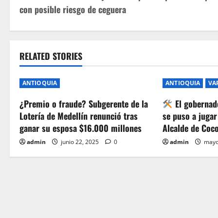
o
con posible riesgo de ceguera
s
t
RELATED STORIES
n
a
ANTIOQUIA
ANTIOQUIA
VA
v
¿Premio o fraude? Subgerente de la
El gobernad
Lotería de Medellín renunció tras
se puso a jugar
i
ganar su esposa $16.000 millones
Alcalde de Coc
g
admin
junio 22, 2025
0
admin
mayo
a
t
i